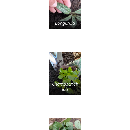
Longkruid
Champagneb
lad