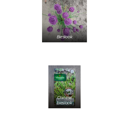
Bieslook
Chinese
bieslook