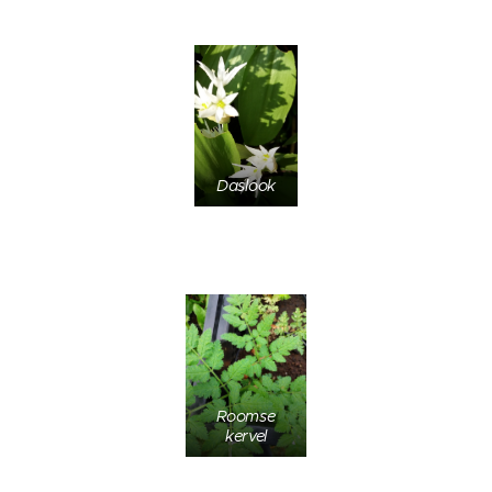
Daslook
Roomse
kervel