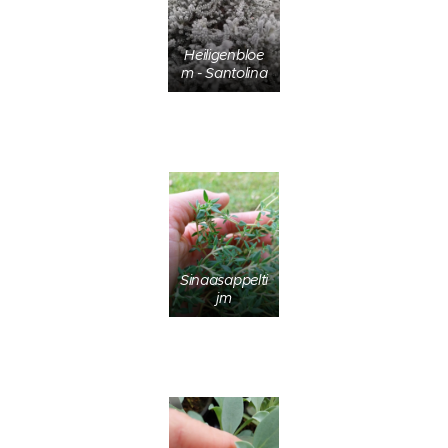
Heiligenbloe
m - Santolina
Sinaasappelti
jm