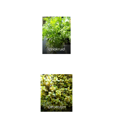
Colakruid
Citroentijm