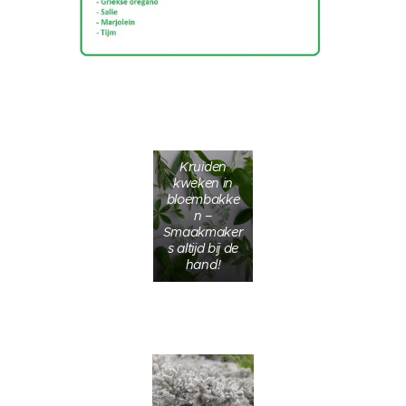
Kruiden
kweken in
bloembakke
n –
Smaakmaker
s altijd bij de
hand!