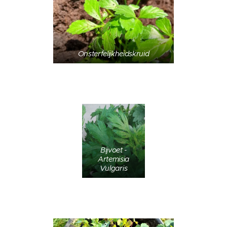
Onsterfelijkheidskruid
Bijvoet -
Artemisia
Vulgaris