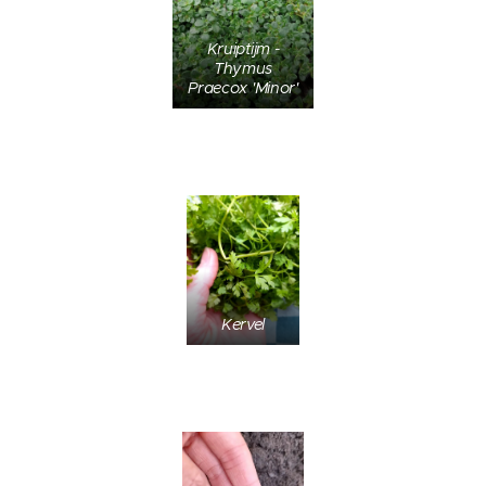
Kruiptijm -
Thymus
Praecox 'Minor'
Kervel