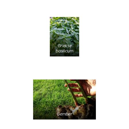
Griekse
basilicum
Gember