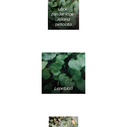
Look-
zonder-look -
Alliaria
petiolata
Lepelblad