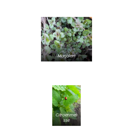
Marjolein
Citroenmeli
sse