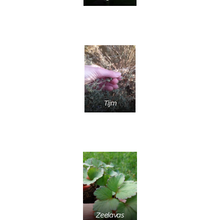
Tijm
Zeelavas