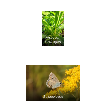
Mexicaan
se dragon
Guldenroede