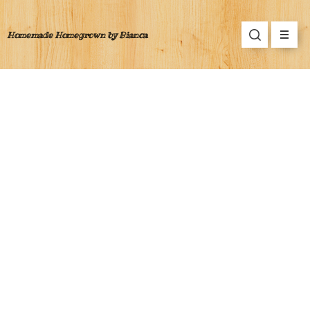
Homemade Homegrown by Bianca