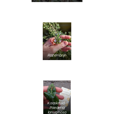
Rozemarijn
Kaaskruid -
Paederia
lanuginosa