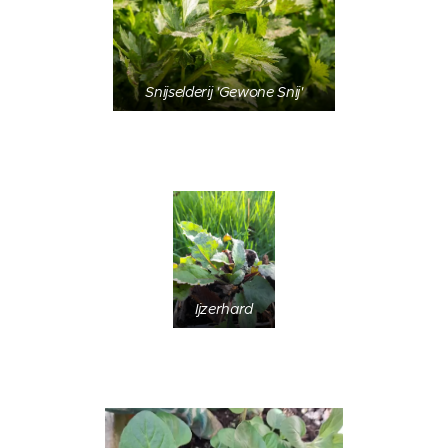
Snijselderij 'Gewone Snij'
Ijzerhard