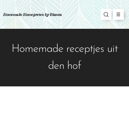
Homemade Homegrown by Bianca
Homemade receptjes uit
den hof