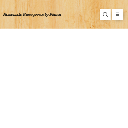
Homemade Homegrown by Bianca