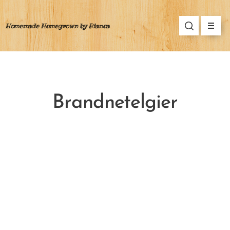
Homemade Homegrown by Bianca
Brandnetelgier