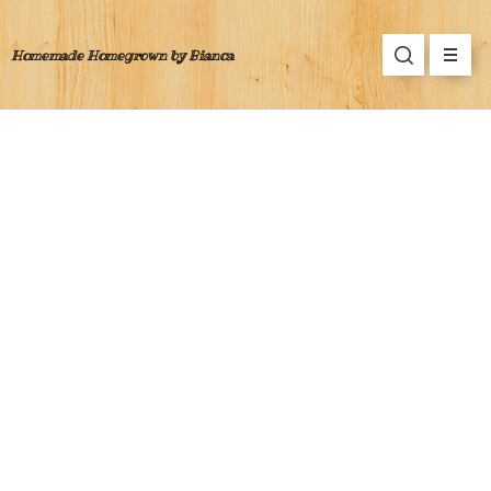
Homemade Homegrown by Bianca