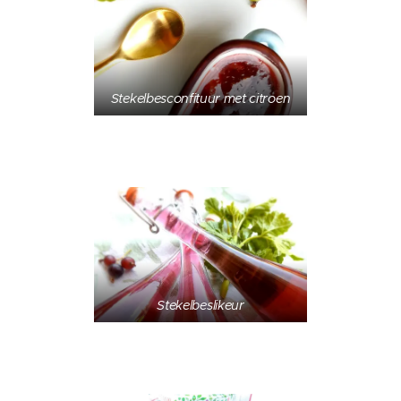
Stekelbesconfituur met citroen
Stekelbeslikeur