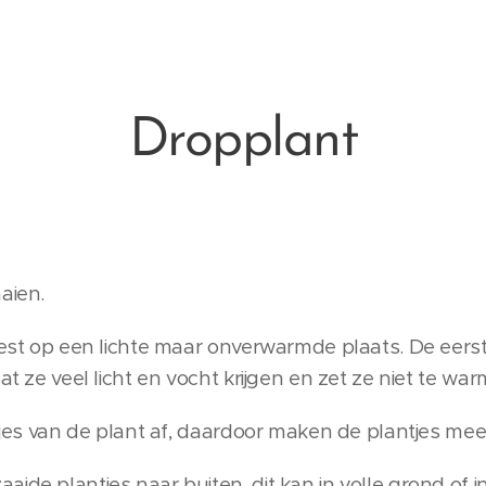
Dropplant
aien.
 best op een lichte maar onverwarmde plaats. De ee
at ze veel licht en vocht krijgen en zet ze niet te war
opjes van de plant af, daardoor maken de plantjes mee
ide plantjes naar buiten, dit kan in volle grond of 