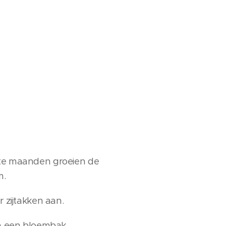
rste maanden groeien de
m.
r zijtakken aan.
in een bloembak.