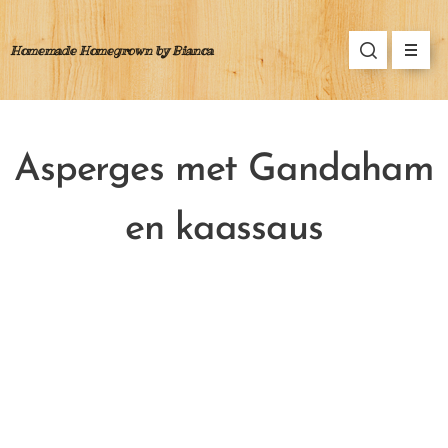
Homemade Homegrown by Bianca
Asperges met Gandaham
en kaassaus