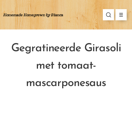
Homemade Homegrown by Bianca
Gegratineerde Girasoli
met tomaat-
mascarponesaus