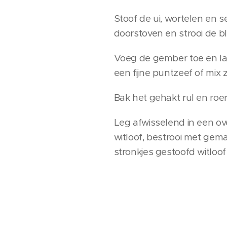
Stoof de ui, wortelen en 
doorstoven en strooi de b
Voeg de gember toe en la
een fijne puntzeef of mix z
Bak het gehakt rul en roe
Leg afwisselend in een o
witloof, bestrooi met gem
stronkjes gestoofd witloo