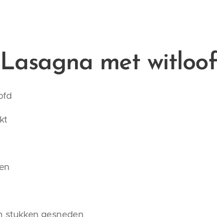
Lasagna met witloo
ofd
kt
den
in stukken gesneden