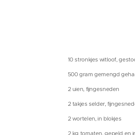
10 stronkjes witloof, gesto
500 gram gemengd geha
2 uien, fijngesneden
2 takjes selder, fijngesne
2 wortelen, in blokjes
2 kg tomaten, gepeld en 