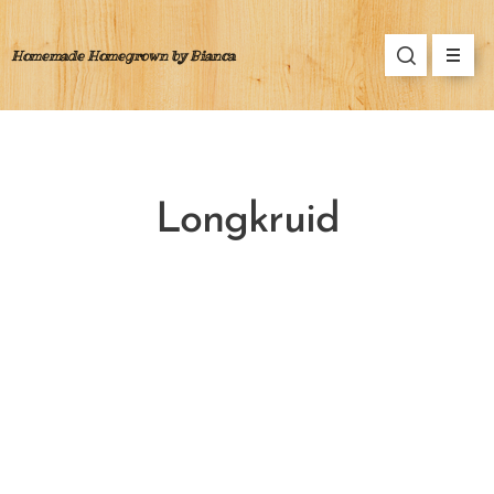
Homemade Homegrown by Bianca
Longkruid