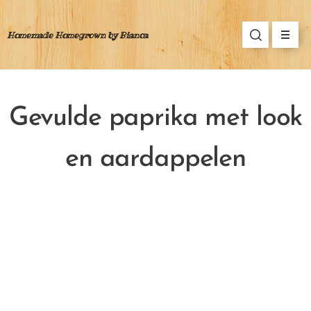
Homemade Homegrown by Bianca
Gevulde paprika met look
en aardappelen