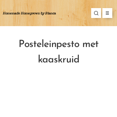
Homemade Homegrown by Bianca
Posteleinpesto met
kaaskruid