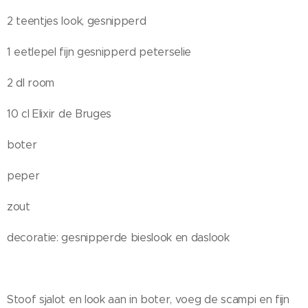
2 teentjes look, gesnipperd
1 eetlepel fijn gesnipperd peterselie
2 dl room
10 cl Elixir de Bruges
boter
peper
zout
decoratie: gesnipperde bieslook en daslook
Stoof sjalot en look aan in boter, voeg de scampi en fijn