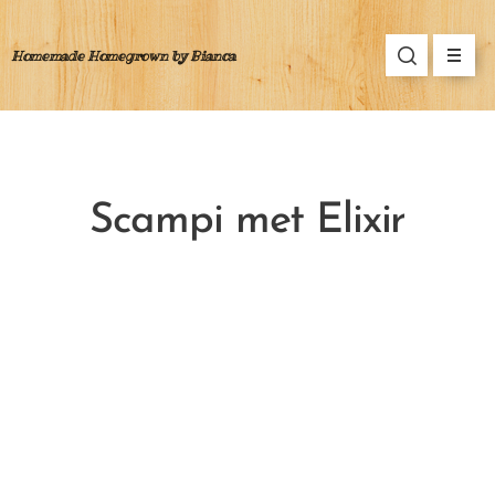
Homemade Homegrown by Bianca
Scampi met Elixir