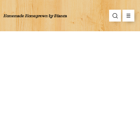
Homemade Homegrown by Bianca