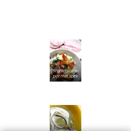
Snijbietstamp
pot met spek
Snijbietsoep