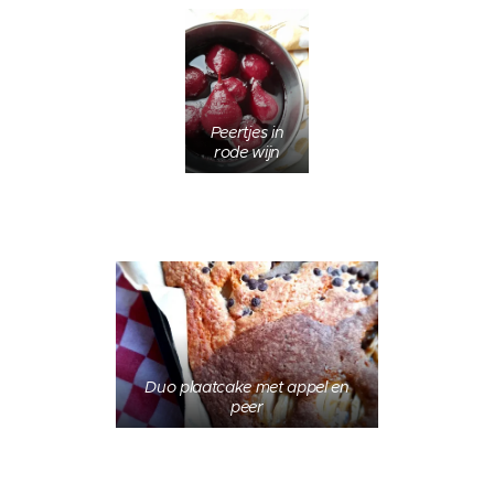
Peertjes in
rode wijn
Duo plaatcake met appel en
peer