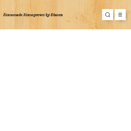
Homemade Homegrown by Bianca