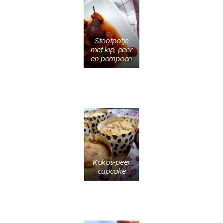
Stoofpotje
met kip, peer
en pompoen
Kokos-peer
cupcake