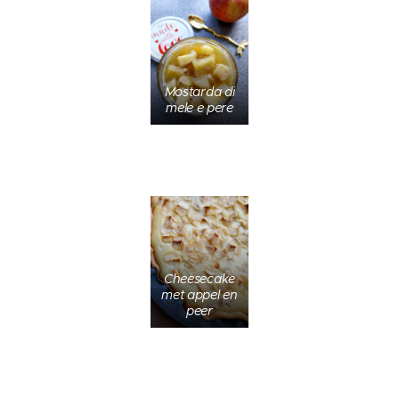
Mostarda di
mele e pere
Cheesecake
met appel en
peer