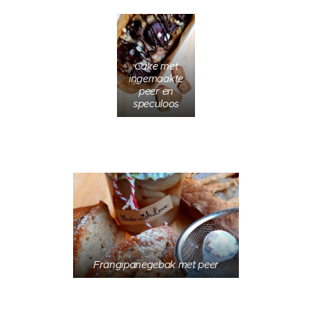
Cake met
ingemaakte
peer en
speculoos
Frangipanegebak met peer