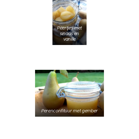
Peertjes met
sinaas en
vanille
Perenconfituur met gember