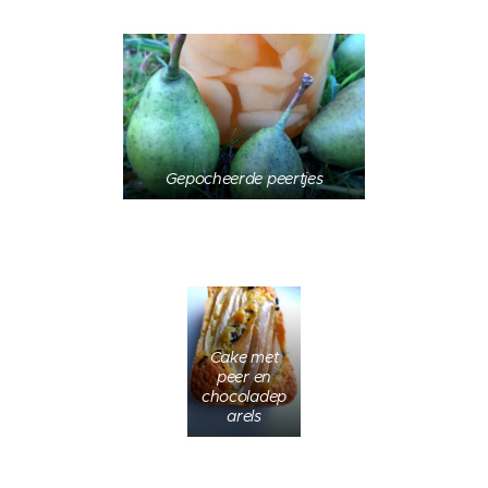
Gepocheerde peertjes
Cake met
peer en
chocoladep
arels