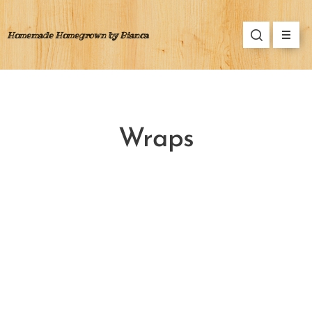
Homemade Homegrown by Bianca
Wraps