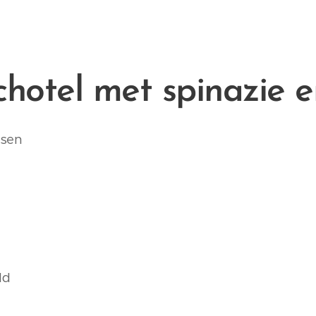
hotel met spinazie en
ssen
ld