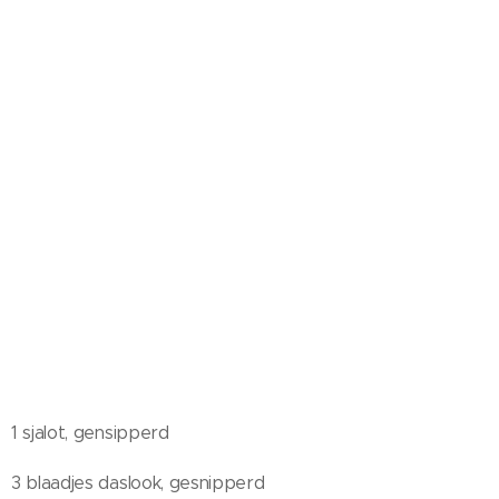
1 sjalot, gensipperd
3 blaadjes daslook, gesnipperd