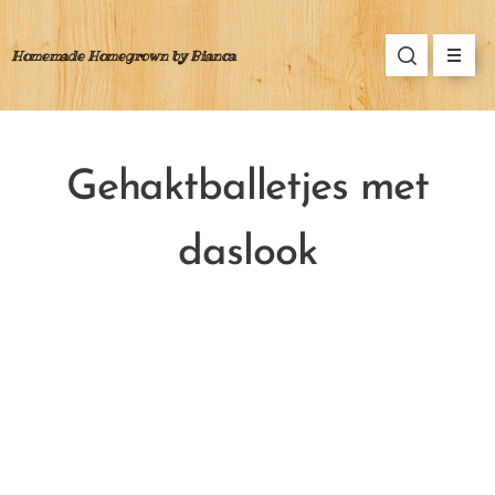
Homemade Homegrown by Bianca
Gehaktballetjes met
daslook