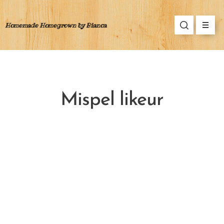
Homemade Homegrown by Bianca
Mispel likeur