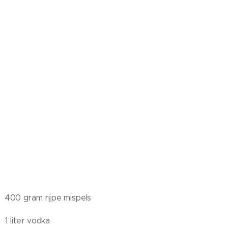
400 gram rijpe mispels
1 liter vodka