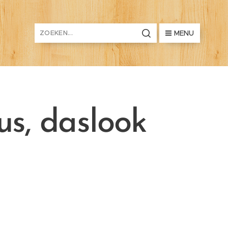
MENU
us, daslook
s