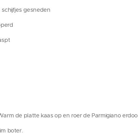
 schijfjes gesneden
pperd
aspt
arm de platte kaas op en roer de Parmigiano erdoor
im boter.