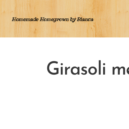
Homemade Homegrown by Bianca
Girasoli m