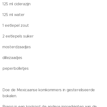
125 ml ciderazijn
125 ml water
1 eetlepel zout
2 eetlepels suiker
mosterdzaadjes
dillezaadjes
peperbolletjes
Doe de Mexicaanse komkommers in gestereliseerde
bokalen.
Breng in een kookpot de andere ingrediënten aan de