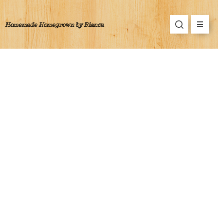
Homemade Homegrown by Bianca