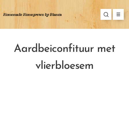
Homemade Homegrown by Bianca
Aardbeiconfituur met
vlierbloesem