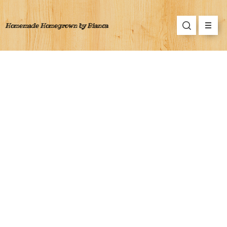
Homemade Homegrown by Bianca