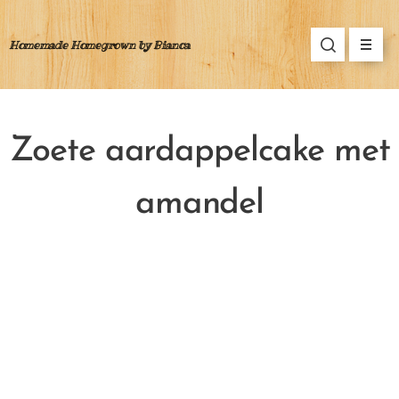
Homemade Homegrown by Bianca
Zoete aardappelcake met
amandel