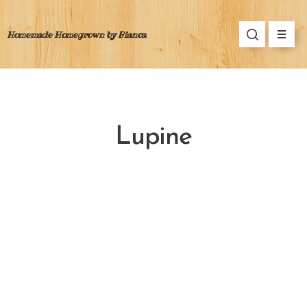
Homemade Homegrown by Bianca
Lupine