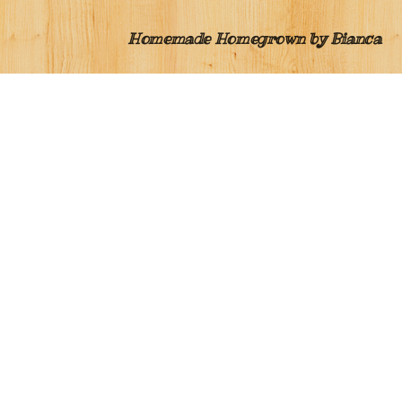
Homemade Homegrown by Bianca