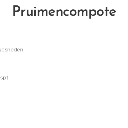
Pruimencompote
2 gesneden
aspt