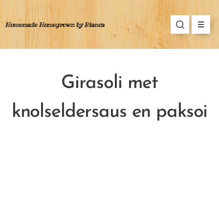
Homemade Homegrown by Bianca
Girasoli met
knolseldersaus en paksoi