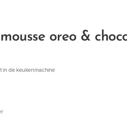
mousse oreo & choc
kt in de keukenmachine
er