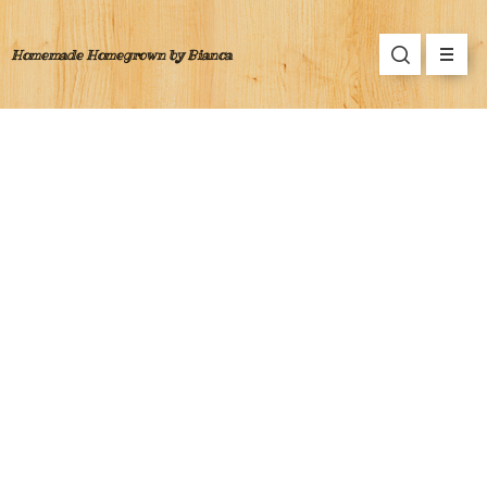
Homemade Homegrown by Bianca