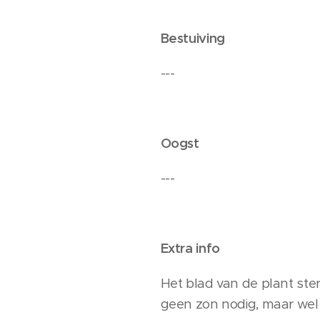
Bestuiving
---
Oogst
---
Extra info
Het blad van de plant sterf
geen zon nodig, maar wel 