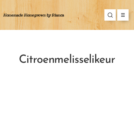
Homemade Homegrown by Bianca
Citroenmelisselikeur