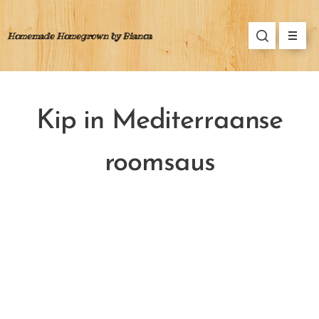
Homemade Homegrown by Bianca
Kip in Mediterraanse
roomsaus