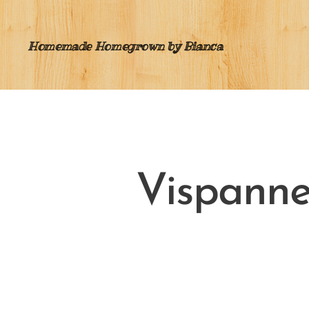
Homemade Homegrown by Bianca
Vispann
e