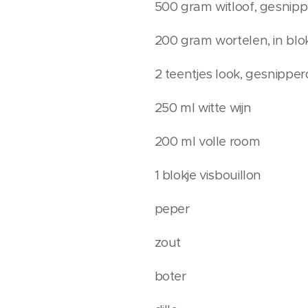
500 gram witloof, gesnip
200 gram wortelen, in bl
2 teentjes look, gesnipper
250 ml witte wijn
200 ml volle room
1 blokje visbouillon
peper
zout
boter