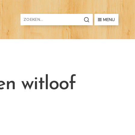
MENU
en witloof