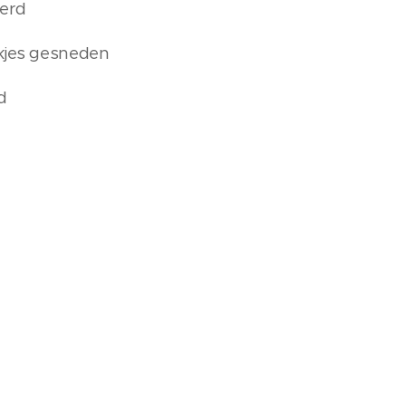
perd
okjes gesneden
d