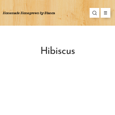
Homemade Homegrown by Bianca
Hibiscus