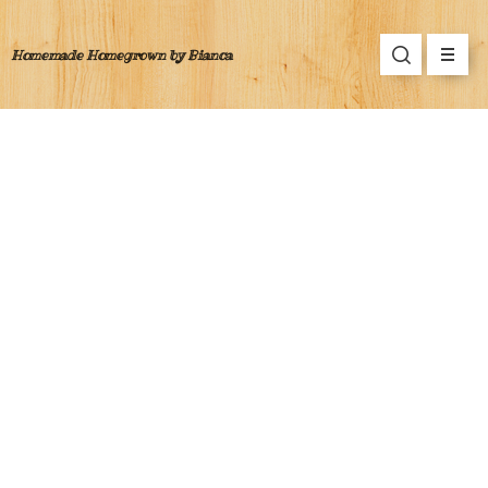
Homemade Homegrown by Bianca