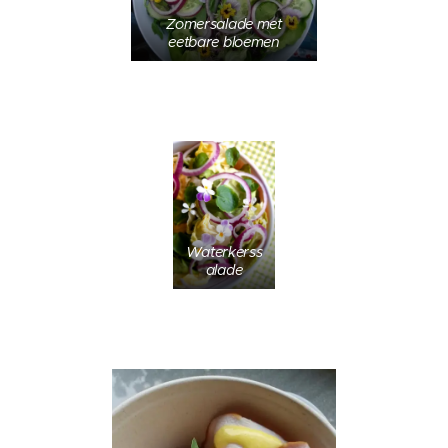
Zomersalade met
eetbare bloemen
Waterkerss
alade