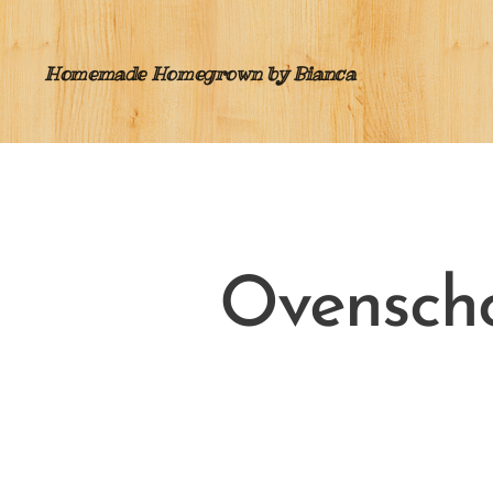
Homemade Homegrown by Bianca
Ovenscho