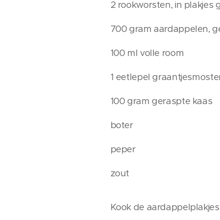
2 rookworsten, in plakjes
700 gram aardappelen, ge
100 ml volle room
1 eetlepel graantjesmoste
100 gram geraspte kaas
boter
peper
zout
Kook de aardappelplakjes 