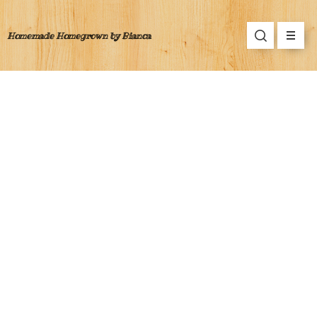
Homemade Homegrown by Bianca