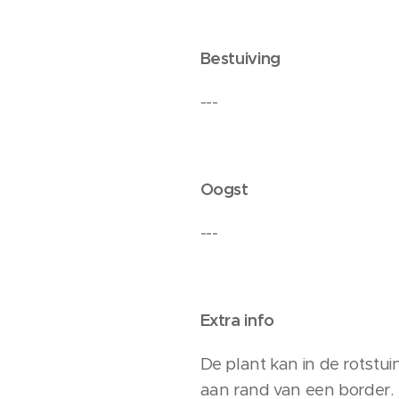
Bestuiving
---
Oogst
---
Extra info
De plant kan in de rotstu
aan rand van een border.