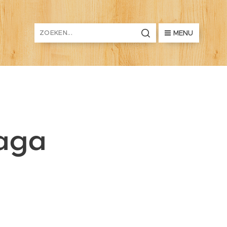
MENU
raga