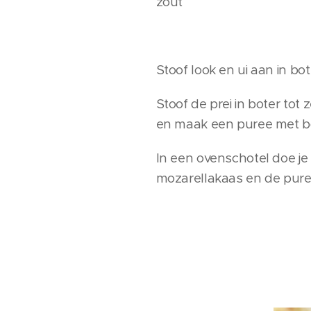
zout
Stoof look en ui aan in bo
Stoof de prei in boter to
en maak een puree met bo
In een ovenschotel doe je
mozarellakaas en de puree