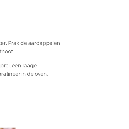
ater. Prak de aardappelen
tnoot.
rei, een laagje
ratineer in de oven.