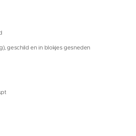
d
g), geschild en in blokjes gesneden
spt