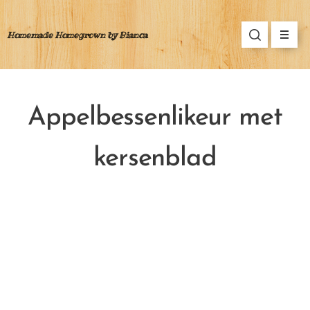
Homemade Homegrown by Bianca
Appelbessenlikeur met
kersenblad