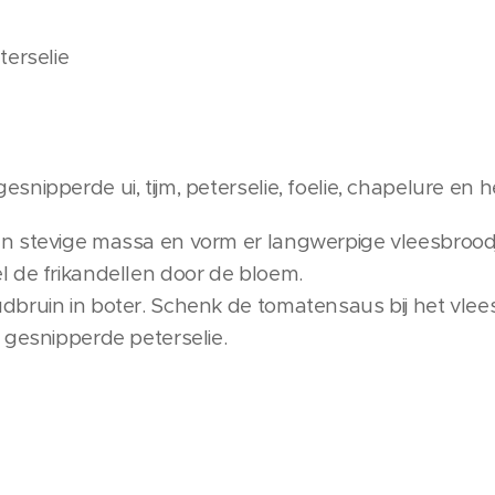
terselie
nipperde ui, tijm, peterselie, foelie, chapelure en he
n stevige massa en vorm er langwerpige vleesbroodj
 de frikandellen door de bloem.
bruin in boter. Schenk de tomatensaus bij het vlee
 gesnipperde peterselie.