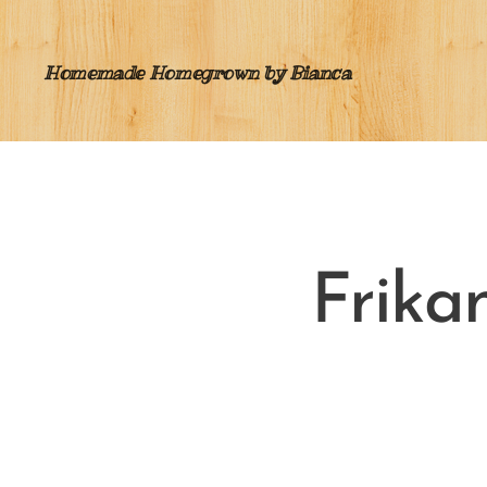
Homemade Homegrown by Bianca
Frika