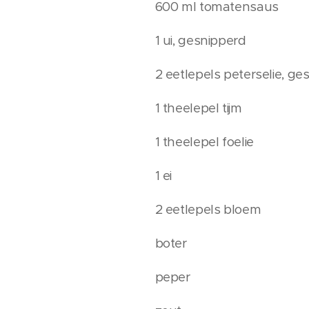
600 ml tomatensaus
1 ui, gesnipperd
2 eetlepels peterselie, ge
1 theelepel tijm
1 theelepel foelie
1 ei
2 eetlepels bloem
boter
peper