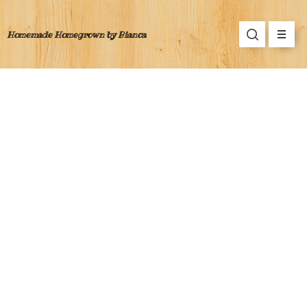
Homemade Homegrown by Bianca