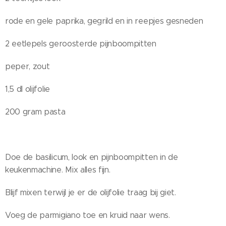
rode en gele paprika, gegrild en in reepjes gesneden
2 eetlepels geroosterde pijnboompitten
peper, zout
1,5 dl olijfolie
200 gram pasta
Doe de basilicum, look en pijnboompitten in de
keukenmachine. Mix alles fijn.
Blijf mixen terwijl je er de olijfolie traag bij giet.
Voeg de parmigiano toe en kruid naar wens.