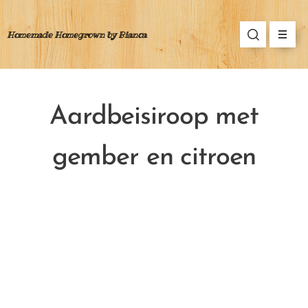
Homemade Homegrown by Bianca
Aardbeisiroop met
gember en
citroen