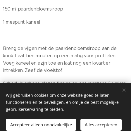
150 ml paardenbloemsiroop
1 mespunt kaneel
Breng de vijgen met de paardenbloemsiroop aan de
kook. Laat tien minuten op een matig vuur pruttelen.
Voeg kaneel en azijn toe en laat nog een kwartier
intrekken. Zeef de vloeistof.
Schenk in schone glazen flesjes en laat minstens 2 weken
op een donkere en koele plaats staan voor gebruik.
Wij gebruiken cookies om onze website goed te laten
functioneren en te beveiligen, en om je de best mogelijke
gebruikerservaring te bieden.
Homemade Homegrown by Bianca ©2026
Accepteer alleen noodzakelijke
Alles accepteren
Cookies