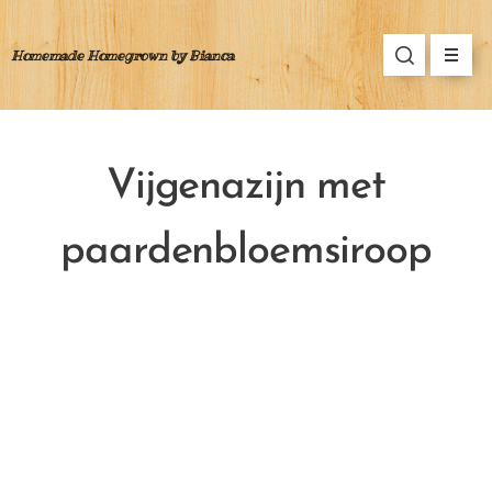
Homemade Homegrown by Bianca
Vijgenazijn met
paardenbloemsiroop