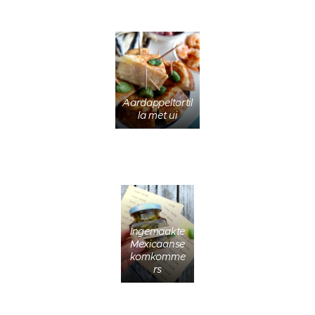
Aardappeltortil
la met ui
Ingemaakte
Mexicaanse
komkomme
rs