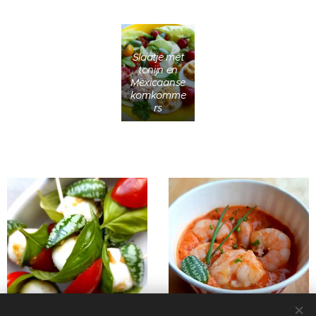
Slaatje met
tonijn en
Mexicaanse
komkomme
rs