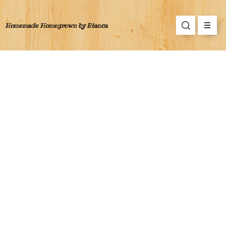
Homemade Homegrown by Bianca