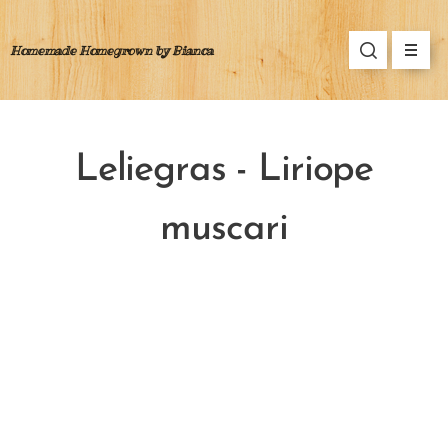
Homemade Homegrown by Bianca
Leliegras - Liriope
muscari