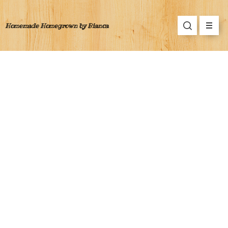
Homemade Homegrown by Bianca