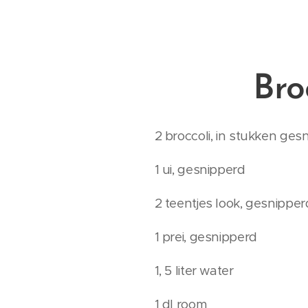
Bro
2 broccoli, in stukken ge
1 ui, gesnipperd
2 teentjes look, gesnipper
1 prei, gesnipperd
1, 5 liter water
1 dl room