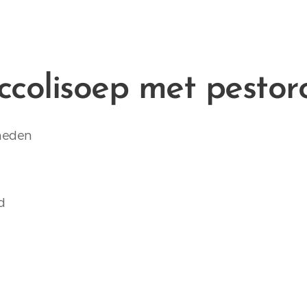
ccolisoep met pesto
sneden
d