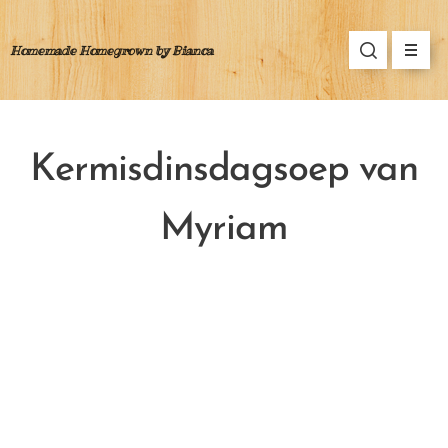
Homemade Homegrown by Bianca
Kermisdinsdagsoep van
Myriam