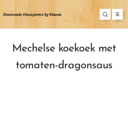
Homemade Homegrown by Bianca
Mechelse koekoek met
tomaten-dragonsaus